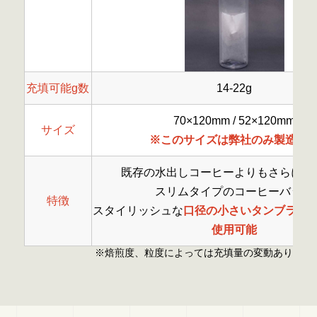
充填可能g数
14-22g
70×120mm / 52×120mm
サイズ
※このサイズは弊社のみ製造可
既存の水出しコーヒーよりもさらに幅
スリムタイプのコーヒーバッグ
特徴
スタイリッシュな
口径の小さいタンブラー
使用可能
※焙煎度、粒度によっては充填量の変動あり