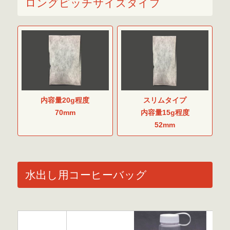
ロングピッチサイズタイプ
内容量20g程度
スリムタイプ
70mm
内容量15g程度
52mm
水出し用コーヒーバッグ