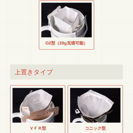
O2型（20g充填可能）
上置きタイプ
ＶＦＲ型
コニック型