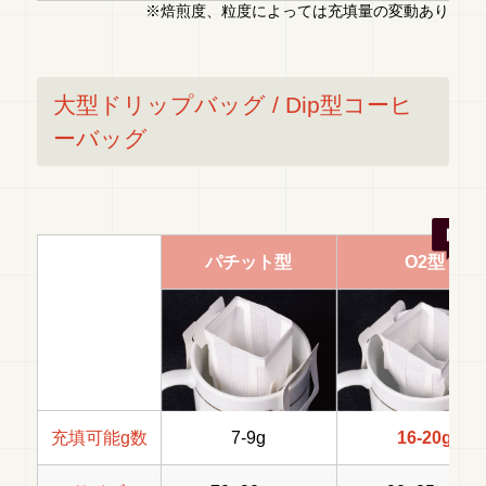
※焙煎度、粒度によっては充填量の変動あり
大型ドリップバッグ / Dip型コーヒ
ーバッグ
パチット型
O2型
充填可能g数
7-9g
16-20g