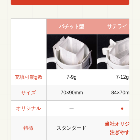
パチット型
サテライト型
充填可能g数
7-9g
7-12g
サイズ
70×90mm
84×70mm
オリジナル
ー
●
当社オリジナル
特徴
スタンダード
注ぎやすい